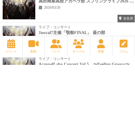
高田商業高校アカペラ部 スプリングライブ2026 #アカペラ春のうたまつり
2026/03/26
奈良県
ライブ・コンサート
Jawcal7主催「顎祭FINAL」 昼の部
2026/03/28
京都府
イベント
動画
バンド
サークル
関連
コラム
ライブ・コンサート
AcappelLabo Concert Vol.5 〜Feeling Groovy〜
2026/02/08
千葉県
ライブ・コンサート
宇都宮アカペラフェスティバル2026
2026/03/07
栃木県
もっと見る