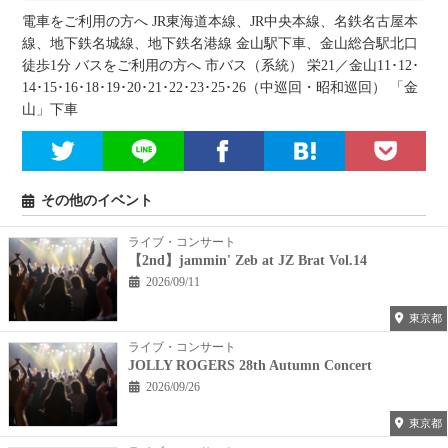
電車をご利用の方へ JR東海道本線、JR中央本線、名鉄名古屋本
線、地下鉄名城線、地下鉄名港線 金山駅下車、金山総合駅北口
徒歩1分 バスをご利用の方へ 市バス（系統） 栄21／金山11･12･
14･15･16･18･19･20･21･22･23･25･26（中巡回・昭和巡回） 「金
山」下車
その他のイベント
ライブ・コンサート
【2nd】jammin' Zeb at JZ Brat Vol.14
2026/09/11
東京都
ライブ・コンサート
JOLLY ROGERS 28th Autumn Concert
2026/09/26
東京都