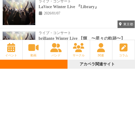
ライブ・コンサート
LaVoce Winter Live 『Library』
2026/01/07
東京都
ライブ・コンサート
brillante Winter Live 【輝 〜星々の軌跡〜】
2026/02/12
イベント
動画
バンド
サークル
関連
コラム
大阪府
アカペラ関連サイト
アカペラ関連サイト
ライブ・コンサート
じゃ〜んずΩマンスリーワンマンライブ『7月ですけど、元気ですか？』
2026/07/04
東京都
ライブ・コンサート
東京ドイツ村アカペラフェスタ
2026/01/24
千葉県
もっと見る