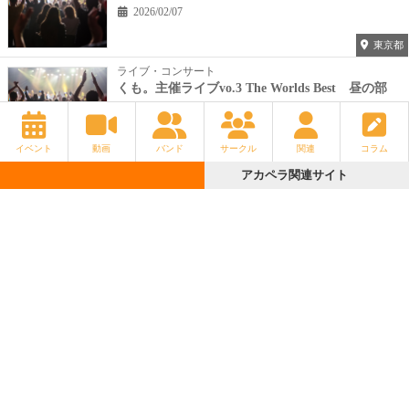
2026/02/07
東京都
ライブ・コンサート
くも。主催ライブvo.3 The Worlds Best 昼の部
2026/06/21
兵庫県
イベント
動画
バンド
サークル
関連
コラム
ライブ・コンサート
アカペラ関連サイト
アカペラ関連サイト
BBP平日LIVE -2026 1st-
2026/06/12
東京都
ライブ・コンサート
シュガーズワンマン 福岡LIVE!!
2026/07/12
福岡県
もっと見る